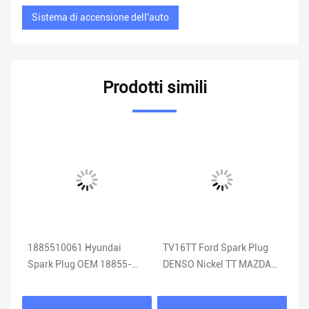
Sistema di accensione dell'auto
Prodotti simili
ca
1885510061 Hyundai
TV16TT Ford Spark Plug
Fi
GK
Spark Plug OEM 18855-
DENSO Nickel TT MAZDA
Sk
10061 Sistema di
Spark Plug
accensione auto