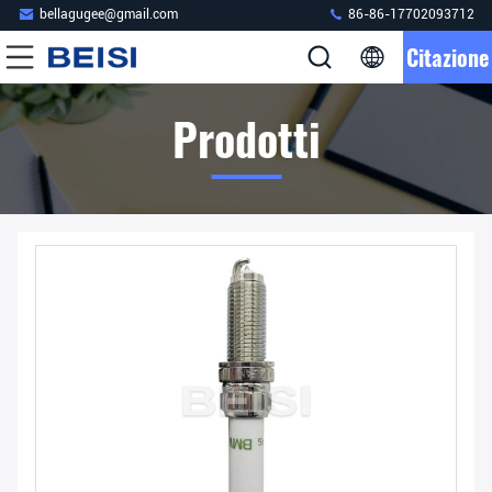
bellagugee@gmail.com
86-86-17702093712
Citazione
Prodotti