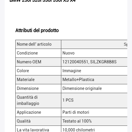
BMW 230i 320i 330i 530i X3 X4
Attributi del prodotto
Nome dell' articolo
Spar
Condizione
Nuovo
Numero OEM
12120040551, SILZKGR8B8S
Colore
Immagine
Materiale
Metallo+Plastica
Dimensione
Dimensione originale
Quantità di
1 PCS
imballaggio
Applicazione
Parti di motori
Qualità
Testato al 100%
La vita lavorativa
10,000 chilometri