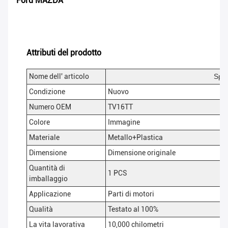
Ford MAZDA
Attributi del prodotto
Nome dell' articolo
Spar
Condizione
Nuovo
Numero OEM
TV16TT
Colore
Immagine
Materiale
Metallo+Plastica
Dimensione
Dimensione originale
Quantità di
1 PCS
imballaggio
Applicazione
Parti di motori
Qualità
Testato al 100%
La vita lavorativa
10,000 chilometri