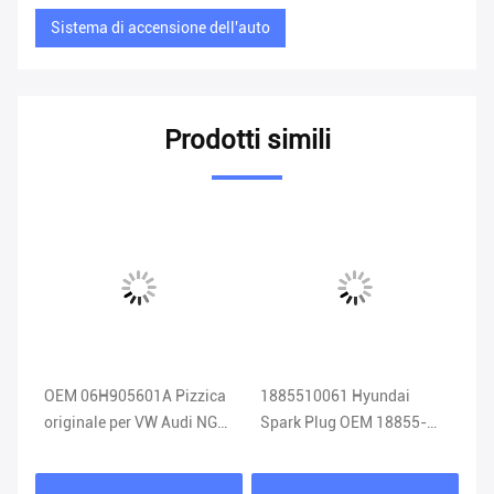
Sistema di accensione dell'auto
Prodotti simili
OEM 06H905601A Pizzica
1885510061 Hyundai
Fi
g
originale per VW Audi NGK
Spark Plug OEM 18855-
Sk
06H 905 601A
10061 Sistema di
accensione auto