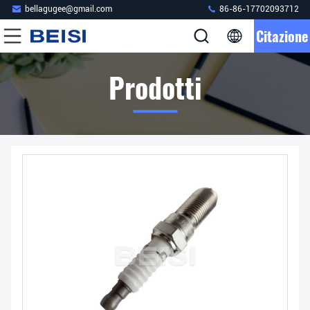
bellagugee@gmail.com
86-86-17702093712
Citazione
Prodotti