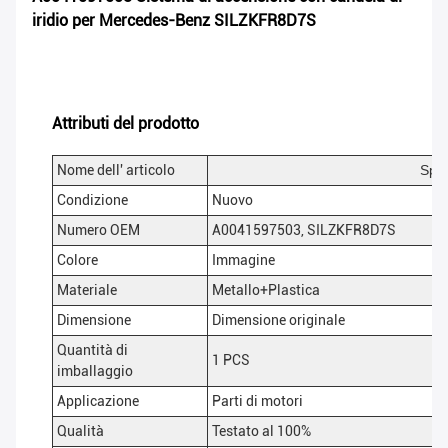
iridio per Mercedes-Benz SILZKFR8D7S
Attributi del prodotto
Nome dell' articolo
Spar
Condizione
Nuovo
Numero OEM
A0041597503, SILZKFR8D7S
Colore
Immagine
Materiale
Metallo+Plastica
Dimensione
Dimensione originale
Quantità di
1 PCS
imballaggio
Applicazione
Parti di motori
Qualità
Testato al 100%