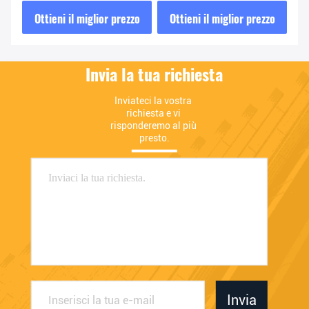
accensione auto
zo
Ottieni il miglior prezzo
Ottieni il miglior prezzo
O
Invia la tua richiesta
Inviateci la vostra 
richiesta e vi 
risponderemo al più 
presto.
Invia