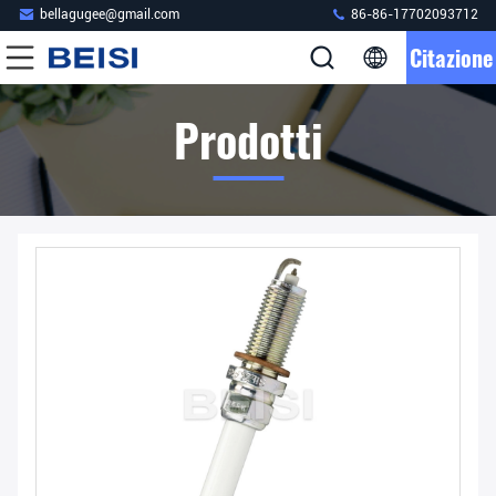
bellagugee@gmail.com
86-86-17702093712
Citazione
Prodotti