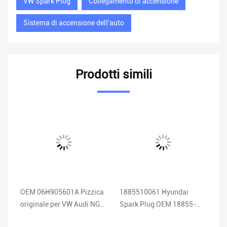
VW Spark Plug
Collegamento di accensione
Sistema di accensione dell'auto
Prodotti simili
OEM 06H905601A Pizzica
1885510061 Hyundai
TV
g
originale per VW Audi NGK
Spark Plug OEM 18855-
DE
06H 905 601A
10061 Sistema di
Sp