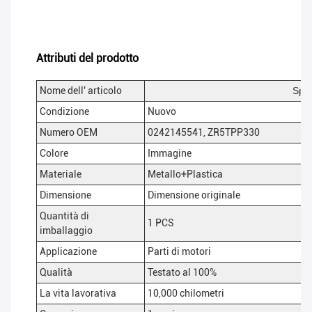
Attributi del prodotto
Nome dell' articolo
Spar
Condizione
Nuovo
Numero OEM
0242145541, ZR5TPP330
Colore
Immagine
Materiale
Metallo+Plastica
Dimensione
Dimensione originale
Quantità di
1 PCS
imballaggio
Applicazione
Parti di motori
Qualità
Testato al 100%
La vita lavorativa
10,000 chilometri