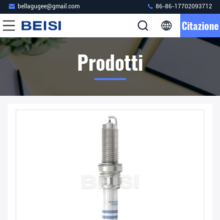
bellagugee@gmail.com
86-86-17702093712
Citazione
Prodotti