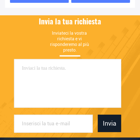
Invia la tua richiesta
Inviateci la vostra 
richiesta e vi 
risponderemo al più 
presto.
Invia