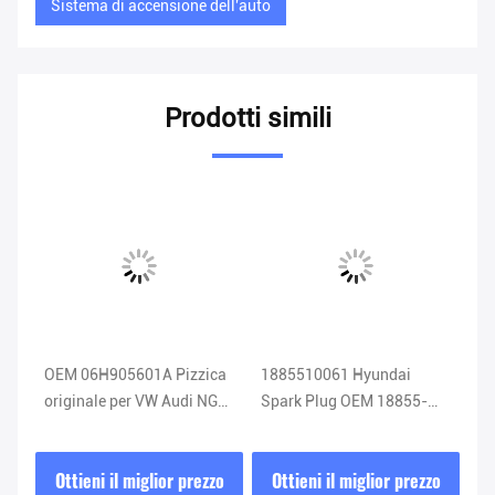
Sistema di accensione dell'auto
Prodotti simili
OEM 06H905601A Pizzica
1885510061 Hyundai
TV
g
originale per VW Audi NGK
Spark Plug OEM 18855-
DE
06H 905 601A
10061 Sistema di
Sp
accensione auto
zo
Ottieni il miglior prezzo
Ottieni il miglior prezzo
O