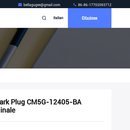
bellagugee@gmail.com
86-86-17702093712
Citazione
Italian
Spark Plug CM5G-12405-BA
inale