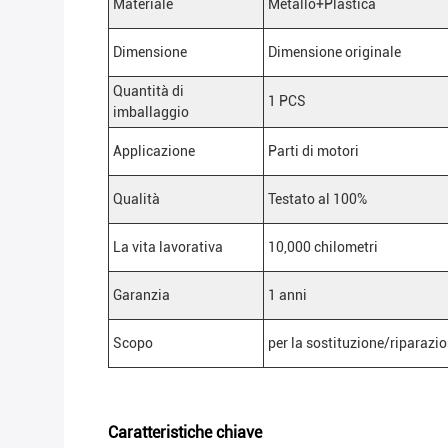
Materiale
Metallo+Plastica
Dimensione
Dimensione originale
Quantità di
1 PCS
imballaggio
Applicazione
Parti di motori
Qualità
Testato al 100%
La vita lavorativa
10,000 chilometri
Garanzia
1 anni
Scopo
per la sostituzione/riparazio
Caratteristiche chiave