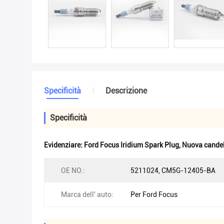
Specificità
Descrizione
Specificità
Evidenziare:
Ford Focus Iridium Spark Plug
,
Nuova candela
OE NO.:
5211024, CM5G-12405-BA
Marca dell' auto:
Per Ford Focus