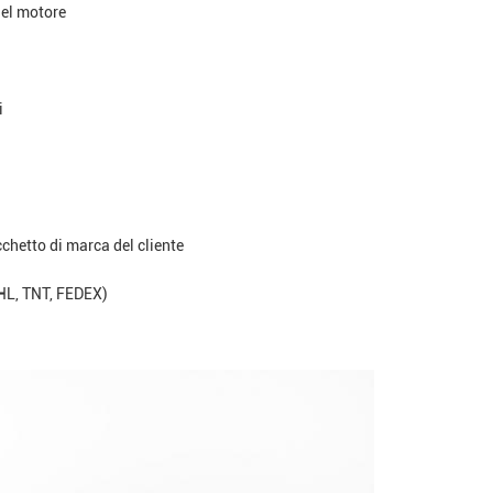
del motore
i
cchetto di marca del cliente
DHL, TNT, FEDEX)