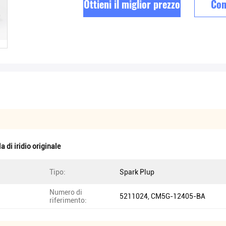
Ottieni il miglior prezzo
Con
 di iridio originale
Tipo:
Spark Plup
Numero di
5211024, CM5G-12405-BA
riferimento: