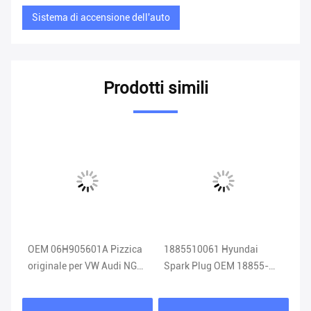
Sistema di accensione dell'auto
Prodotti simili
OEM 06H905601A Pizzica
1885510061 Hyundai
TV
g
originale per VW Audi NGK
Spark Plug OEM 18855-
DE
06H 905 601A
10061 Sistema di
Sp
accensione auto