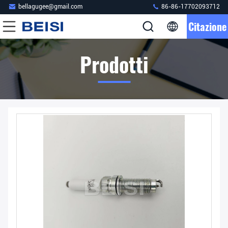
bellagugee@gmail.com
86-86-17702093712
Citazione
Prodotti