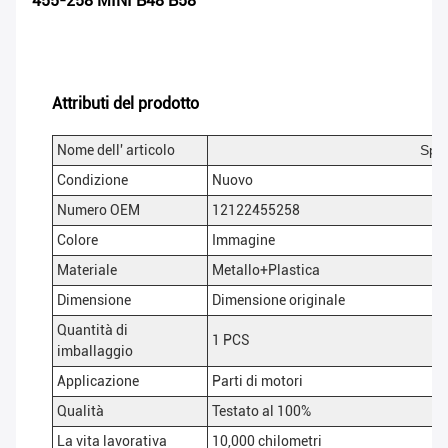
455-258 MINI B48 B58
Attributi del prodotto
Nome dell' articolo
Spar
Condizione
Nuovo
Numero OEM
12122455258
Colore
Immagine
Materiale
Metallo+Plastica
Dimensione
Dimensione originale
Quantità di
1 PCS
imballaggio
Applicazione
Parti di motori
Qualità
Testato al 100%
La vita lavorativa
10,000 chilometri