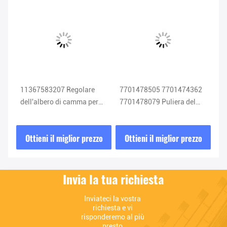
11367583207 Regolare
7701478505 7701474362
08
lio
dell'albero di camma per
7701478079 Puliera del
re
BMW N51 N52
fasero dell'albero a camme
ca
n
per Renault Clio
C
zo
Ottieni il miglior prezzo
Ottieni il miglior prezzo
O
Invia la tua richiesta
Inviateci la vostra 
richiesta e vi 
risponderemo al più 
presto.