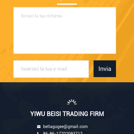
Invia
YIWU BEISI TRADING FIRM
bellagugee@gmail.com
86-86-17702093712