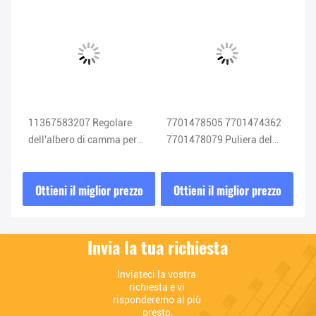
11367583207 Regolare
7701478505 7701474362
08
lio
dell'albero di camma per
7701478079 Puliera del
re
BMW N51 N52
fasero dell'albero a camme
ca
n
per Renault Clio
C
zo
Ottieni il miglior prezzo
Ottieni il miglior prezzo
O
Invia la tua richiesta
Inviateci la vostra 
richiesta e vi 
risponderemo al più 
presto.