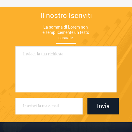
Il nostro Iscriviti
La somma di Lorem non 
è semplicemente un testo 
casuale.
Invia