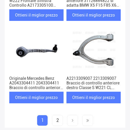
W222 Frontale Sinistra
anteriore 31126864822 si
Controllo A2173305100
adatta BMW X5 F15 F85 X6
2173305100 Nuovo originale
F16 Nuovo
Ottieni il miglior prezzo
Ottieni il miglior prezzo
Originale Mercedes Benz
A2213309007 2213309007
A2043304411 2043304411
Braccio di controllo anteriore
Braccio di controllo anteriore
destro Classe S W221 CL
destro Classe C W203 W204
C216 Originale
S203 C209
Ottieni il miglior prezzo
Ottieni il miglior prezzo
1
2