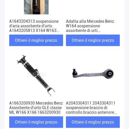
A1643204313 sospensione
Adatta alla Mercedes Benz
d'aria assorbente d'urto
W164 sospensione
A1643205813 X164 W163
assorbente di urti
Mercedes
A1643203031 1643203031
Ottieni il miglior prezzo
Ottieni il miglior prezzo
A1663200930 Mercedes Benz
A2043304311 2043304311
Assorbente d'urto GLE classe
sospensione braccio di
ML W166 X166 1663200930
controllo braccio anteriore
sinistro Per Mercedes-Benz
Classe C
Ottieni il miglior prezzo
Ottieni il miglior prezzo