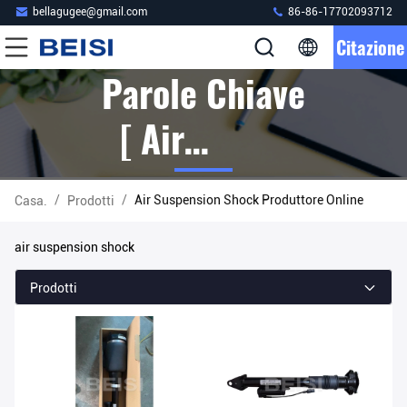
bellagugee@gmail.com
86-86-17702093712
Citazione
Parole Chiave
[ Air
Suspension
/
/
Air Suspension Shock Produttore Online
Casa.
Prodotti
Shock ]
air suspension shock
Partita 22
Prodotti
Prodotti