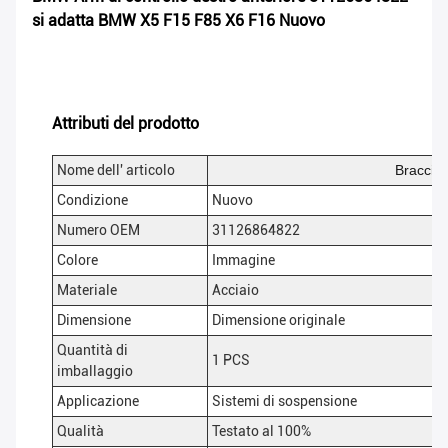
si adatta BMW X5 F15 F85 X6 F16 Nuovo
Attributi del prodotto
Nome dell' articolo
Braccio 
Condizione
Nuovo
Numero OEM
31126864822
Colore
Immagine
Materiale
Acciaio
Dimensione
Dimensione originale
Quantità di
1 PCS
imballaggio
Applicazione
Sistemi di sospensione
Qualità
Testato al 100%