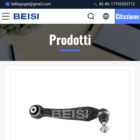
bellagugee@gmail.com
86-86-17702093712
Citazione
Prodotti