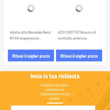
Adatta alla Mercedes Benz
A2213307707 Braccio di
A2
W164 sospensione
controllo anteriore
Br
66
assorbente di urti
inferiore W216 CL550
an
A1643203031 1643203031
Braccio di controllo
W2
zo
Ottieni il miglior prezzo
Ottieni il miglior prezzo
O
Mercedes Benz
Invia la tua richiesta
Inviateci la vostra 
richiesta e vi 
risponderemo al più 
presto.