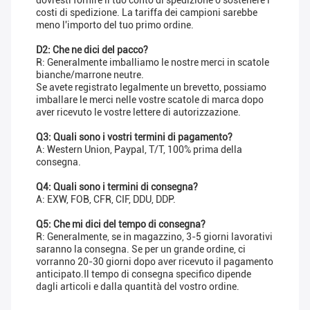
dovresti fornire il tuo conto di spedizione o sostenere i
costi di spedizione. La tariffa dei campioni sarebbe
meno l'importo del tuo primo ordine.
D2: Che ne dici del pacco?
R: Generalmente imballiamo le nostre merci in scatole
bianche/marrone neutre.
Se avete registrato legalmente un brevetto, possiamo
imballare le merci nelle vostre scatole di marca dopo
aver ricevuto le vostre lettere di autorizzazione.
Q3: Quali sono i vostri termini di pagamento?
A: Western Union, Paypal, T/T, 100% prima della
consegna.
Q4: Quali sono i termini di consegna?
A: EXW, FOB, CFR, CIF, DDU, DDP.
Q5: Che mi dici del tempo di consegna?
R: Generalmente, se in magazzino, 3-5 giorni lavorativi
saranno la consegna. Se per un grande ordine, ci
vorranno 20-30 giorni dopo aver ricevuto il pagamento
anticipato.Il tempo di consegna specifico dipende
dagli articoli e dalla quantità del vostro ordine.