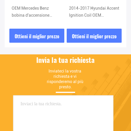
OEM Mercedes Benz
2014-2017 Hyundai Accent
Ti
bobina d'accensione
Ignition Coil OEM
di
vo
A2769063700 0040103070
2730103200 27301-03200
03
Pacchetto bobina
zo
Ottieni il miglior prezzo
Ottieni il miglior prezzo
O
d'accensione
Invia la tua richiesta
Inviateci la vostra 
richiesta e vi 
risponderemo al più 
presto.