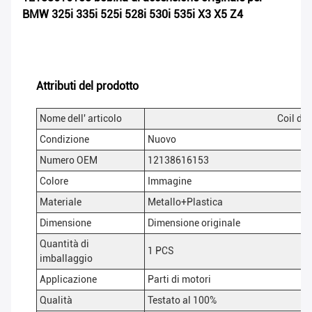
BMW 325i 335i 525i 528i 530i 535i X3 X5 Z4
Attributi del prodotto
Nome dell' articolo
Coil di
Condizione
Nuovo
Numero OEM
12138616153
Colore
Immagine
Materiale
Metallo+Plastica
Dimensione
Dimensione originale
Quantità di
1 PCS
imballaggio
Applicazione
Parti di motori
Qualità
Testato al 100%