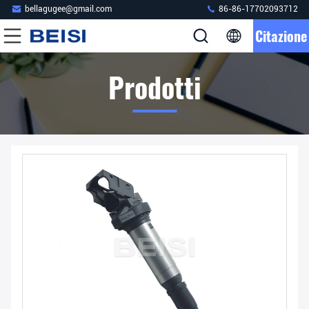
bellagugee@gmail.com
86-86-17702093712
Citazione
Prodotti