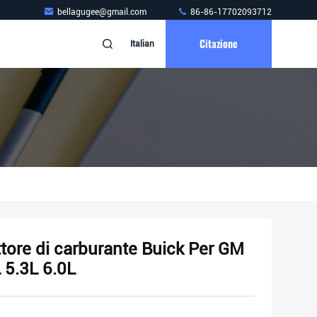
bellagugee@gmail.com
86-86-17702093712
Citazione
Italian
ore di carburante Buick Per GM
 5.3L 6.0L