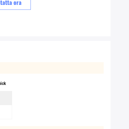
tatta ora
uick