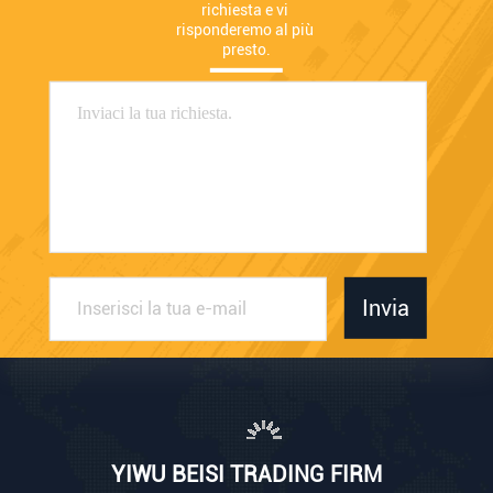
richiesta e vi 
risponderemo al più 
presto.
Invia
YIWU BEISI TRADING FIRM