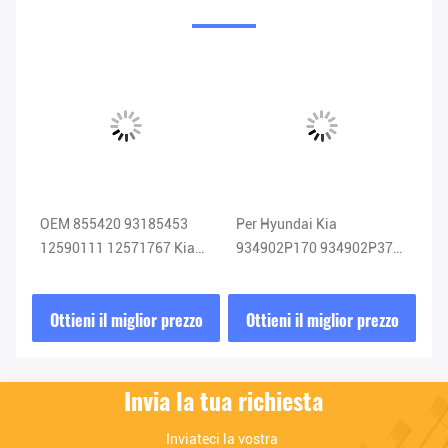
Cee
OEM 855420 93185453
Per Hyundai Kia
NO
no
12590111 12571767 Kia
934902P170 934902P370
O2
Sensore di ossigeno
934902P110 Airbag Clock
Sensore Lambda
Spring 93490-2P170
zo
Ottieni il miglior prezzo
Ottieni il miglior prezzo
O
Invia la tua richiesta
Inviateci la vostra 