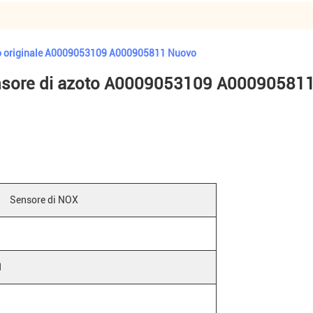
oto originale A0009053109 A000905811 Nuovo
nsore di azoto A0009053109 A00090581
Sensore di NOX
1