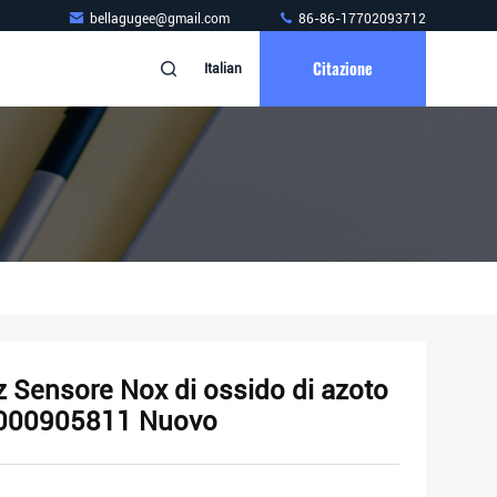
bellagugee@gmail.com
86-86-17702093712
Citazione
Italian
 Sensore Nox di ossido di azoto
A000905811 Nuovo