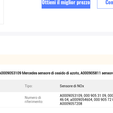
Ottieni il miglior prezzo
Con
A0009053109 Mercedes sensore di ossido di azoto
,
A000905811 sensore 
Tipo:
Sensore di NOx
A0009053109, 000 905 31 09, 00
Numero di
46 04, a0009054604, 000 905 72 
riferimento:
A0009057208