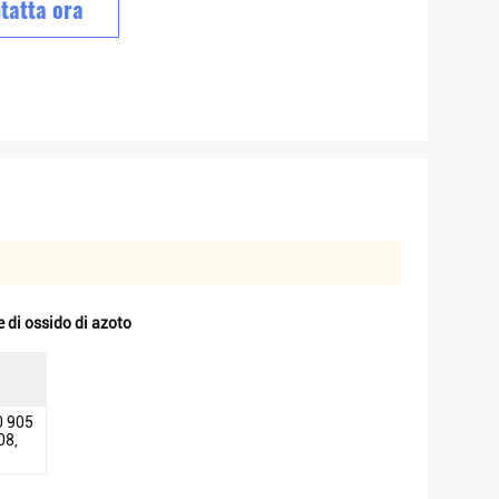
tatta ora
di ossido di azoto
0 905
08,