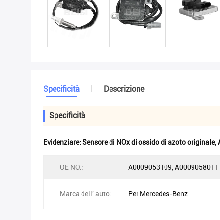
Specificità
Descrizione
Specificità
Evidenziare:
Sensore di NOx di ossido di azoto originale
,
OE NO.:
A0009053109, A0009058011
Marca dell' auto:
Per Mercedes-Benz