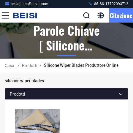
bellagugee@gmail.com
86-86-17702093712
Citazione
Parole Chiave
[ Silicone
Wiper Blades
/
/
Silicone Wiper Blades Produttore Online
Casa.
Prodotti
] Partita 1
silicone wiper blades
Prodotti
Prodotti