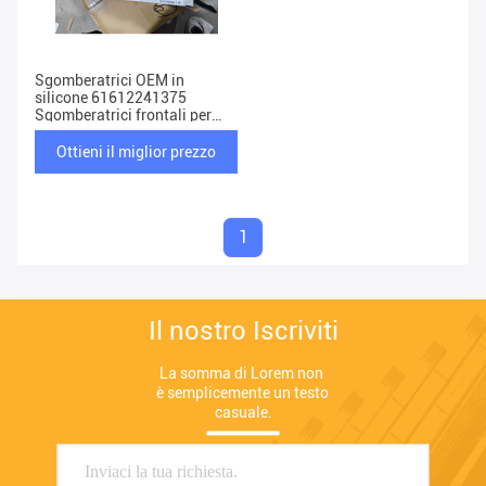
Sgomberatrici OEM in
silicone 61612241375
Sgomberatrici frontali per
BMW Serie 3
Ottieni il miglior prezzo
1
Il nostro Iscriviti
La somma di Lorem non 
è semplicemente un testo 
casuale.