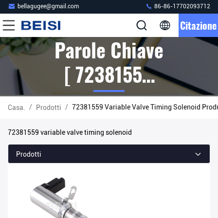
bellagugee@gmail.com
86-86-17702093712
Citazione
Parole Chiave
[ 72381559
Variable
/
/
72381559 Variable Valve Timing Solenoid Produ
Casa.
Prodotti
Valve Timing
72381559 variable valve timing solenoid
Solenoid ]
Prodotti
Partita 1
Prodotti