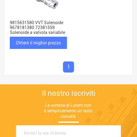
9815631580 VVT Solenoide
9678181380 72381559
Solenoide a valvola variabile
Ottieni il miglior prezzo
1
Il nostro Iscriviti
La somma di Lorem non 
è semplicemente un testo 
casuale.